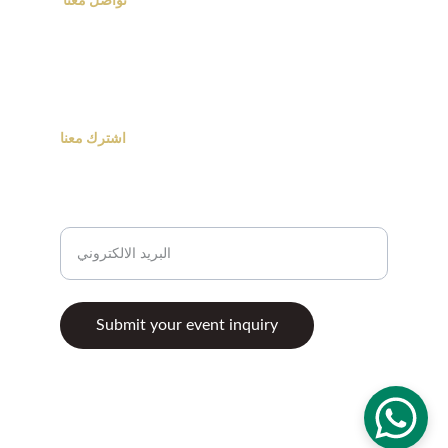
تواصل معنا 
admin@rfahaevents.com
00966541777600
اشترك معنا
اشترك ببريدنا الالكتروني واعلانات الفعاليات
الخاصة بنا
Submit your event inquiry
© 2025. حقوق النصوص والصور والمحتوى و 